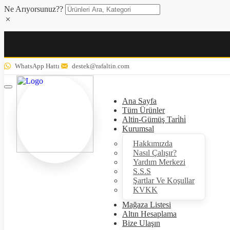
Ne Arıyorsunuz??
WhatsApp Hattı
destek@rafaltin.com
Ana Sayfa
Tüm Ürünler
Altin-Gümüş Tari̇hi̇
Kurumsal
Hakkımızda
Nasıl Çalışır?
Yardım Merkezi
S.S.S
Şartlar Ve Koşullar
KVKK
Mağaza Listesi
Altın Hesaplama
Bize Ulaşın