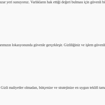
 pazar yeri sunuyoruz. Varlıkların hak ettiği değeri bulması için güvenli b
mızın lokasyonunda güvenle gerçekleşir. Gizliliğiniz ve işlem güvenliği
n. Gizli maliyetler olmadan, bütçenize ve stratejinize en uygun teklifi t