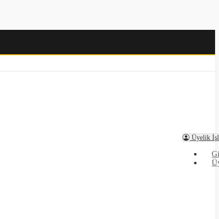
Üyelik İşl
Gi
Ü